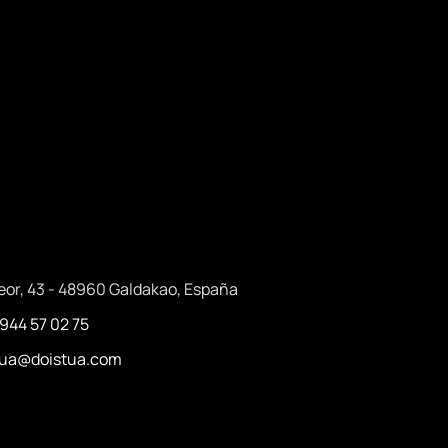
eor, 43 - 48960 Galdakao, España
 944 57 02 75
stua@doistua.com