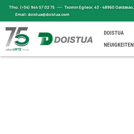
Tfno. (+34) 944 57 02 75
Txomin Egileor, 43 - 48960 Galdakao
Email: doistua@doistua.com
ES
EN
DE
FR
DOISTUA
NEUIGKEITEN
MÄRKTE