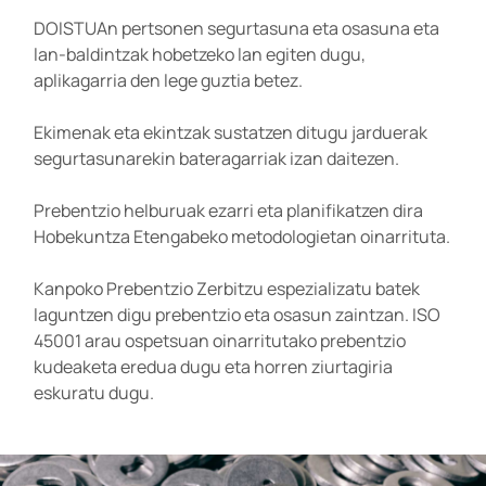
DOISTUAn pertsonen segurtasuna eta osasuna eta
lan-baldintzak hobetzeko lan egiten dugu,
aplikagarria den lege guztia betez.
Ekimenak eta ekintzak sustatzen ditugu jarduerak
segurtasunarekin bateragarriak izan daitezen.
Prebentzio helburuak ezarri eta planifikatzen dira
Hobekuntza Etengabeko metodologietan oinarrituta.
Kanpoko Prebentzio Zerbitzu espezializatu batek
laguntzen digu prebentzio eta osasun zaintzan. ISO
45001 arau ospetsuan oinarritutako prebentzio
kudeaketa eredua dugu eta horren ziurtagiria
eskuratu dugu.