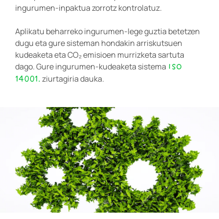
ingurumen-inpaktua zorrotz kontrolatuz.
Aplikatu beharreko ingurumen-lege guztia betetzen
dugu eta gure sisteman hondakin arriskutsuen
kudeaketa eta CO₂ emisioen murrizketa sartuta
ISO
dago. Gure ingurumen-kudeaketa sistema
14001.
ziurtagiria dauka.