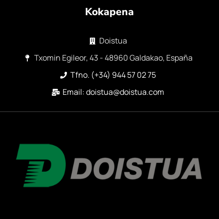
Kokapena
Doistua
Txomin Egileor, 43 - 48960 Galdakao, España
Tfno. (+34) 944 57 02 75
Email: doistua@doistua.com