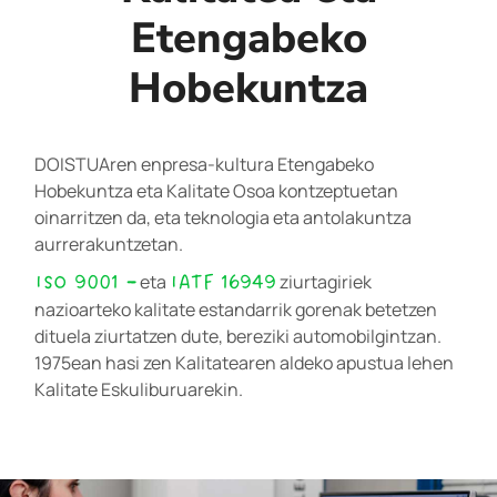
Etengabeko
Hobekuntza
DOISTUAren enpresa-kultura Etengabeko
Hobekuntza eta Kalitate Osoa kontzeptuetan
oinarritzen da, eta teknologia eta antolakuntza
aurrerakuntzetan.
ISO 9001
–
IATF 16949
eta
ziurtagiriek
nazioarteko kalitate estandarrik gorenak betetzen
dituela ziurtatzen dute, bereziki automobilgintzan.
1975ean hasi zen Kalitatearen aldeko apustua lehen
Kalitate Eskuliburuarekin.