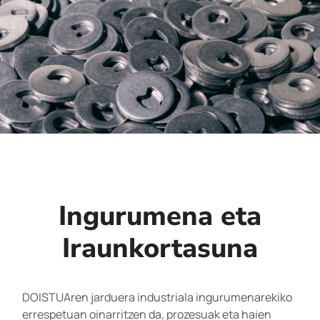
Ingurumena eta
Iraunkortasuna
DOISTUAren jarduera industriala ingurumenarekiko
errespetuan oinarritzen da, prozesuak eta haien