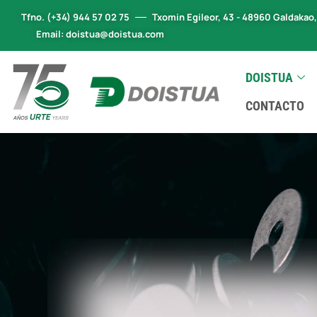
Tfno. (+34) 944 57 02 75
Txomin Egileor, 43 - 48960 Galdakao
Email: doistua@doistua.com
ES
EN
DE
FR
DOISTUA
CONTACTO