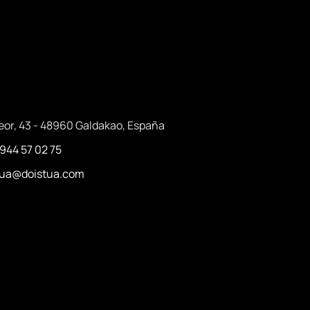
eor, 43 - 48960 Galdakao, España
 944 57 02 75
stua@doistua.com