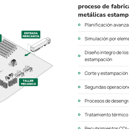
proceso de fabri
metálicas estam
Planificación avanza
Simulación por eleme
Diseño íntegro de los
estampación
Corte y estampación 
Segundas operacione
Procesos de desengra
Tratamiento térmico
Recubrimientos CQI-1