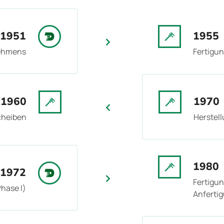
1951
1955
ehmens
Fertigun
1960
1970
cheiben
Herstel
1980
1972
Fertigun
hase I)
Anferti