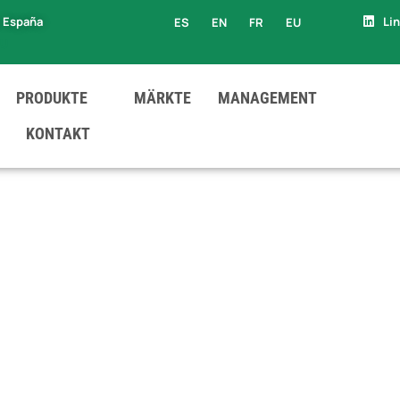
, España
Li
ES
EN
FR
EU
EU
PRODUKTE
MÄRKTE
MANAGEMENT
KONTAKT
E