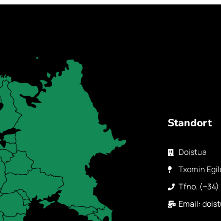
Standort
Doistua
Txomin Egil
Tfno. (+34)
Email: doi