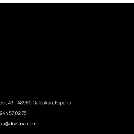
eor, 43 - 48960 Galdakao, España
 944 57 02 75
stua@doistua.com