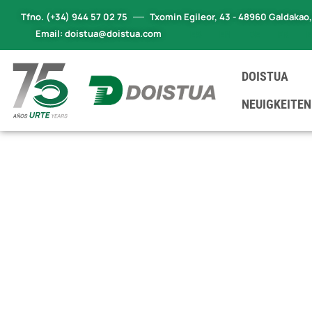
Tfno. (+34) 944 57 02 75
Txomin Egileor, 43 - 48960 Galdakao
Email: doistua@doistua.com
ES
EN
DE
FR
DOISTUA
NEUIGKEITEN
GESCHICHT