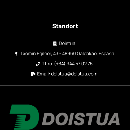
Standort
Doistua
Txomin Egileor, 43 - 48960 Galdakao, España
Tfno. (+34) 944 57 02 75
Email: doistua@doistua.com