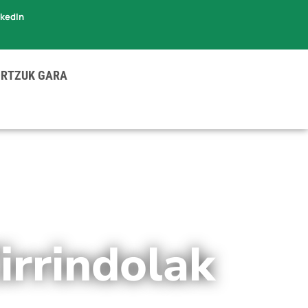
nkedIn
RTZUK GARA
irrindolak