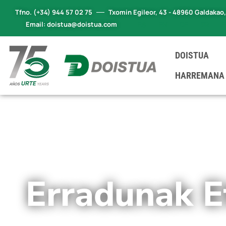
Tfno. (+34) 944 57 02 75
Txomin Egileor, 43 - 48960 Galdakao
Email: doistua@doistua.com
ES
EN
DE
FR
DOISTUA
HARREMANA
Erradunak E