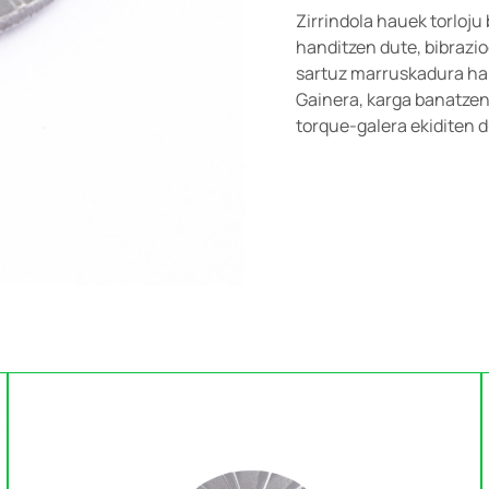
Zirrindola hauek torloj
handitzen dute, bibrazi
sartuz marruskadura han
Gainera, karga banatzen
torque-galera ekiditen d