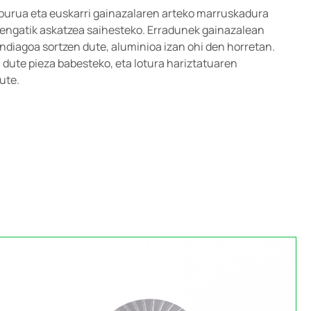
u burua eta euskarri gainazalaren arteko marruskadura
oengatik askatzea saihesteko. Erradunek gainazalean
diagoa sortzen dute, aluminioa izan ohi den horretan.
 dute pieza babesteko, eta lotura hariztatuaren
ute.