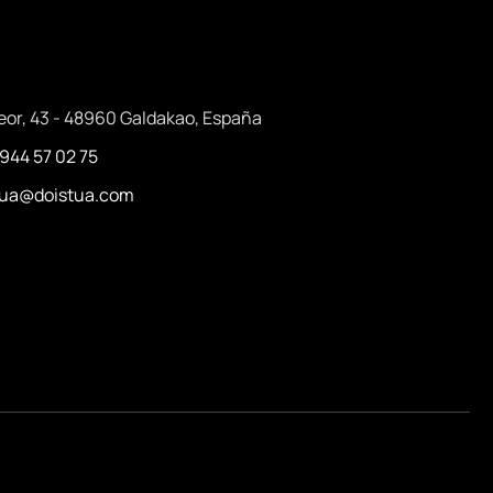
eor, 43 - 48960 Galdakao, España
 944 57 02 75
stua@doistua.com