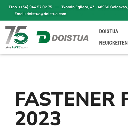
Tfno. (+34) 944 57 02 75
Txomin Egileor, 43 - 48960 Galdakao
Email: doistua@doistua.com
ES
EN
DE
FR
DOISTUA
NEUIGKEITEN
FASTENER 
2023