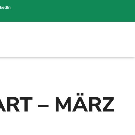
nkedIn
ART – MÄRZ