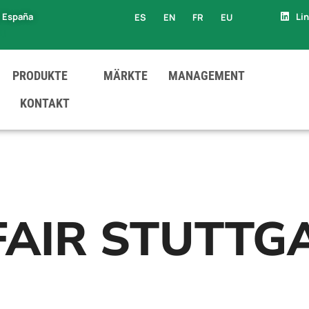
, España
Li
ES
EN
FR
EU
EU
PRODUKTE
MÄRKTE
MANAGEMENT
KONTAKT
FAIR STUTTG