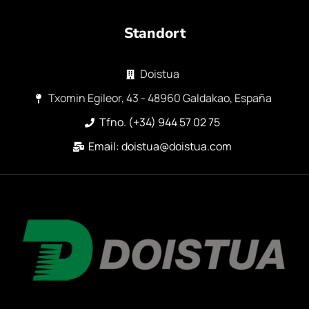
Standort
Doistua
Txomin Egileor, 43 - 48960 Galdakao, España
Tfno. (+34) 944 57 02 75
Email: doistua@doistua.com