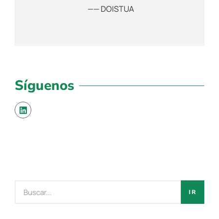
—— DOISTUA
Síguenos
IR