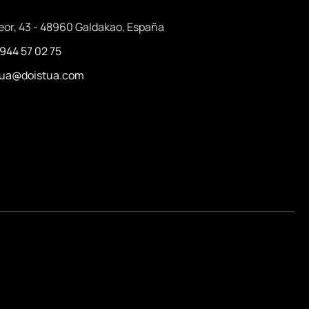
eor, 43 - 48960 Galdakao, España
 944 57 02 75
stua@doistua.com