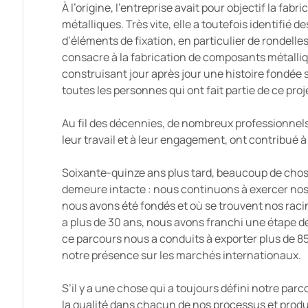
À l’origine, l’entreprise avait pour objectif la fabr
métalliques. Très vite, elle a toutefois identifié 
d’éléments de fixation, en particulier de rondell
consacre à la fabrication de composants métalliq
construisant jour après jour une histoire fondée su
toutes les personnes qui ont fait partie de ce proj
Au fil des décennies, de nombreux professionnels 
leur travail et à leur engagement, ont contribué
Soixante-quinze ans plus tard, beaucoup de cho
demeure intacte : nous continuons à exercer nos 
nous avons été fondés et où se trouvent nos racine
a plus de 30 ans, nous avons franchi une étape déc
ce parcours nous a conduits à exporter plus de 85
notre présence sur les marchés internationaux.
S’il y a une chose qui a toujours défini notre par
la qualité dans chacun de nos processus et produ