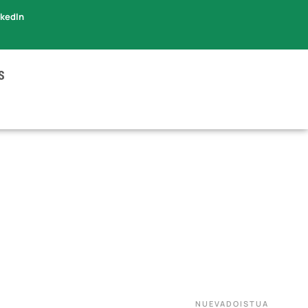
nkedIn
S
NUEVADOISTUA