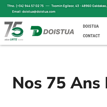
Tfno. (+34) 944 57 02 75
Txomin Egileor, 43 - 48960 Galdakao
Email: doistua@doistua.com
ES
EN
DE
FR
DOISTUA
CONTACT
Nos 75 Ans 