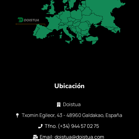
Ubicación
Doistua
Txomin Egileor, 43 - 48960 Galdakao, España
Tfno. (+34) 944 57 02 75
Email: doistua@doistua.com