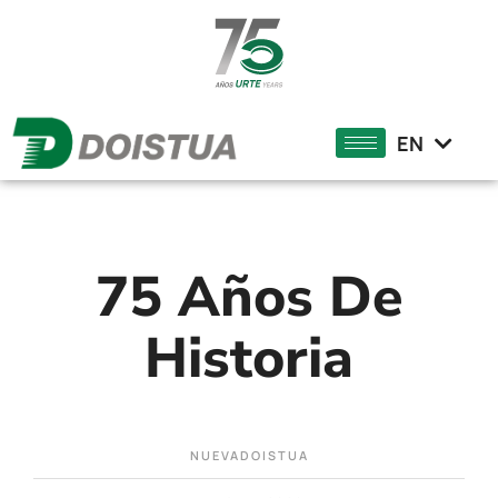
DE
FR
EN
EU
75 Años De
Historia
NUEVADOISTUA