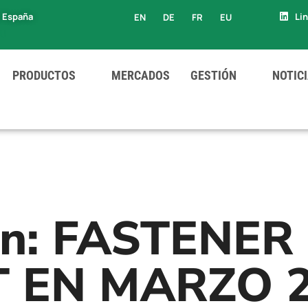
, España
Li
EN
DE
FR
EU
EU
PRODUCTOS
MERCADOS
GESTIÓN
NOTIC
En: FASTENER 
 EN MARZO 