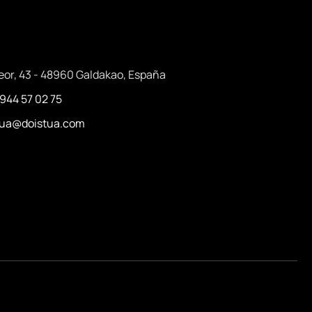
eor, 43 - 48960 Galdakao, España
 944 57 02 75
stua@doistua.com