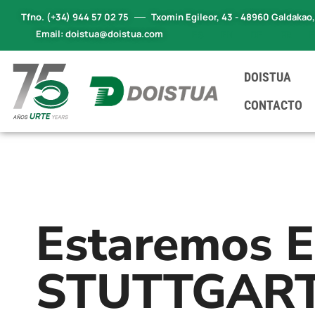
Tfno. (+34) 944 57 02 75
Txomin Egileor, 43 - 48960 Galdakao
Email: doistua@doistua.com
ES
EN
DE
FR
DOISTUA
CONTACTO
Estaremos 
STUTTGART