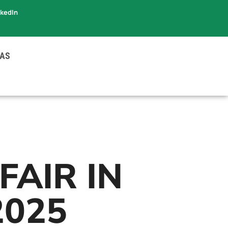
nkedIn
IAS
FAIR IN
2025