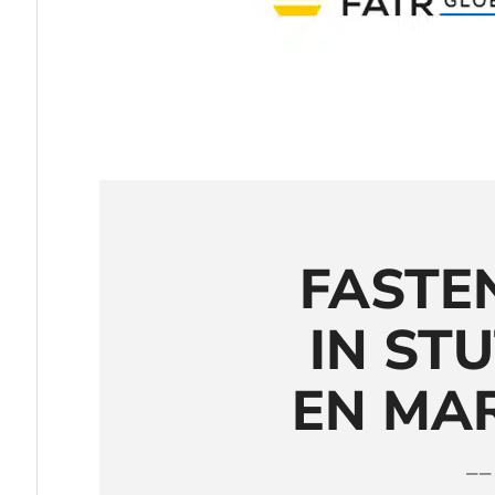
FASTE
IN ST
EN MA
——