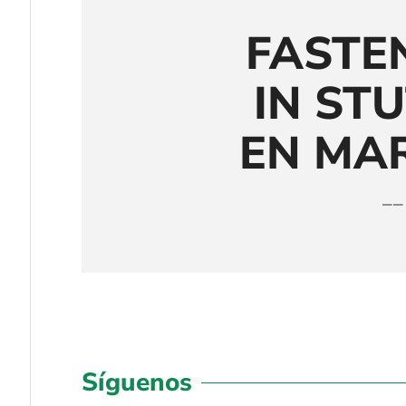
FASTE
IN ST
EN MA
——
Síguenos