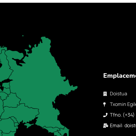
Emplacem
Doistua
Txomin Egil
Tfno. (+34)
Email: doi