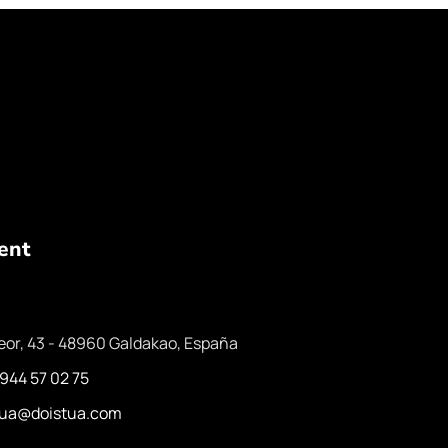
ent
eor, 43 - 48960 Galdakao, España
 944 57 02 75
stua@doistua.com