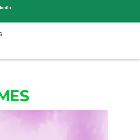
nkedIn
S
MES