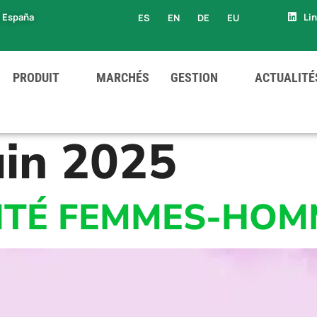
, España
Li
ES
EN
DE
EU
EU
PRODUIT
MARCHÉS
GESTION
ACTUALITÉ
uin 2025
LITÉ FEMMES-HOM