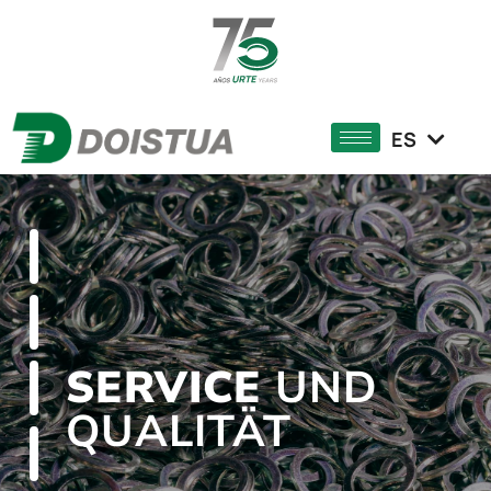
EN
FR
ES
EU
SERVICE
UND
QUALITÄT