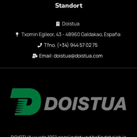
Standort
Doistua
Txomin Egileor, 43 - 48960 Galdakao, España
Tfno. (+34) 944 57 02 75
Email: doistua@doistua.com